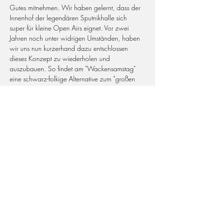
Gutes mitnehmen. Wir haben gelernt, dass der 
Innenhof der legendären Sputnikhalle sich 
super für kleine Open Airs eignet. Vor zwei 
Jahren noch unter widrigen Umständen, haben 
wir uns nun kurzerhand dazu entschlossen 
dieses Konzept zu wiederholen und 
auszubauen. So findet am "Wackensamstag" 
eine schwarz-folkige Alternative zum "großen 
Kino" im Norden statt. Für unsere erste Ausgabe 
haben wir euch eine feine Auswahl 
schwarzmetallischer internationaler Acts 
zusammengestellt.
Fast inbrünstig freuen wir uns euch folgende 
Bands für das ZappenDuster Open Air 2022 
bestätigen zu dürfen:
UADA (USA)
SAOR (SCO)
Weiterlesen >