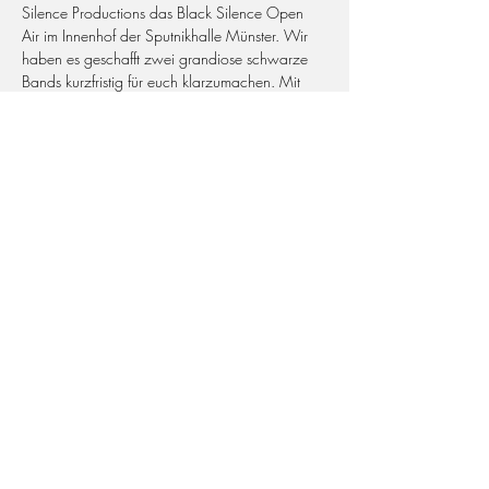
Silence Productions das Black Silence Open 
Air im Innenhof der Sputnikhalle Münster. Wir 
haben es geschafft zwei grandiose schwarze 
Bands kurzfristig für euch klarzumachen. Mit 
dabei:
The Spirit - (Black Metal / DE)
https://www.youtube.com/watch?
v=W5PMQUu3LGY
Horresque - (Black Death / DE) 
danach gibt es Black Metal aus der Dose auf 
unserer Aftershowsession!
Weiterlesen >
Diese Veranstaltung teilen